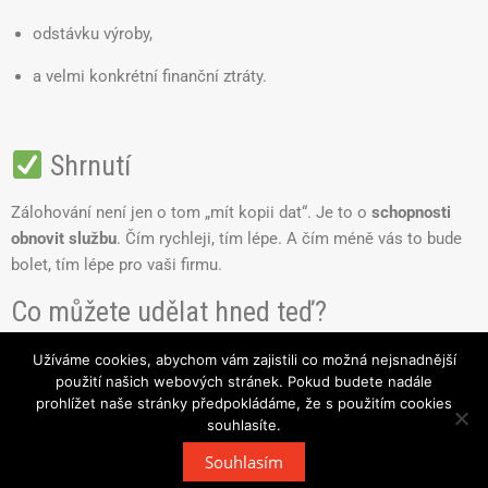
odstávku výroby,
a velmi konkrétní finanční ztráty.
Shrnutí
Zálohování není jen o tom „mít kopii dat“. Je to o
schopnosti
obnovit službu
. Čím rychleji, tím lépe. A čím méně vás to bude
bolet, tím lépe pro vaši firmu.
Co můžete udělat hned teď?
Zkontrolujte si, co všechno vaše firma opravdu zálohuje.
Užíváme cookies, abychom vám zajistili co možná nejsnadnější
použití našich webových stránek. Pokud budete nadále
Pokud si nejste jistí, nebo chcete mít klid, ozvěte se mi –
prohlížet naše stránky předpokládáme, že s použitím cookies
připravím vám jednoduchý audit a návrh řešení, které dává smysl
souhlasíte.
i pro malou firmu.
[Kontaktujte mě pro nezávaznou
Souhlasím
konzultaci]