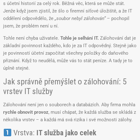
s účetní historií za celý rok. Běžná věc, která se může stát.
Jenže když jsem zjistil, že šlo o firemní síťové úložiště, a že IT
oddělení odpovědělo, že
„soubor nebyl zálohován“
– pochopil
jsem, že problém není u ní.
Tohle není chyba uživatele.
Tohle je selhání IT.
Zálohování dat je
základní povinnost každého, kdo je za IT odpovědný. Stejně jako
je povinností účetní započítat všechny položky do daňového
přiznání. Když to neudělá, může vás to stát peníze. A tady je to
úplně stejné.
Jak správně přemýšlet o zálohování: 5
vrstev IT služby
Zálohování není jen o souborech a databázích. Aby firma mohla
rychle obnovit provoz
, musí chápat, že každá služba se skládá z
několika vrstev – a každá má svá rizika i své možnosti zálohy.
Vrstva:
IT služba jako celek